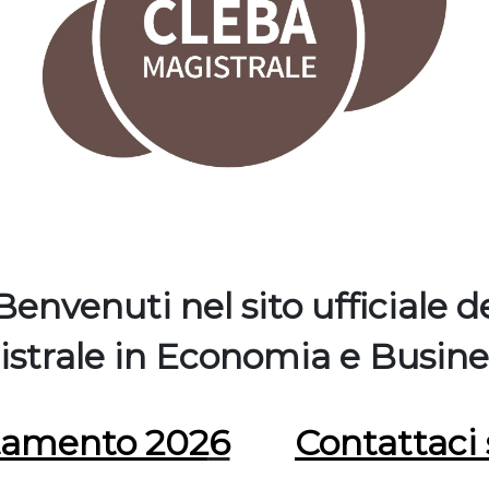
Benvenuti nel sito ufficiale d
strale in
Economia e Busine
tamento 202
6
Contattaci