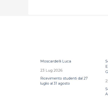
Moscardelli Luca
S
E
23 Lug 2026
G
Ricevimento studenti dal 27
2
luglio al 31 agosto
S
A