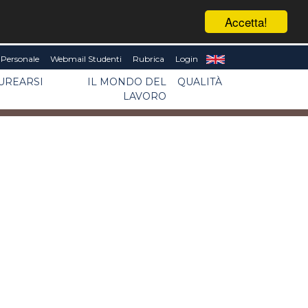
Accetta!
Personale
Webmail Studenti
Rubrica
Login
UREARSI
IL MONDO DEL
QUALITÀ
LAVORO
1