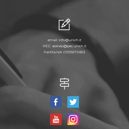
email:
info@unich.it
PEC:
ateneo@pec.unich.it
Partita IVA 01335970693