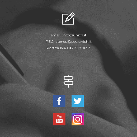
email:
info@unich.it
PEC:
ateneo@pec.unich.it
Partita IVA 01335970693