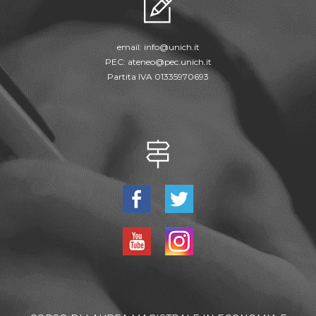
email:
info@unich.it
PEC:
ateneo@pec.unich.it
Partita IVA 01335970693