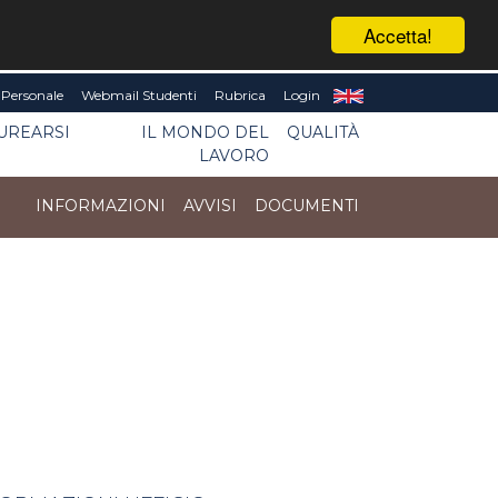
Accetta!
Personale
Webmail Studenti
Rubrica
Login
UREARSI
IL MONDO DEL
QUALITÀ
LAVORO
INFORMAZIONI
AVVISI
DOCUMENTI