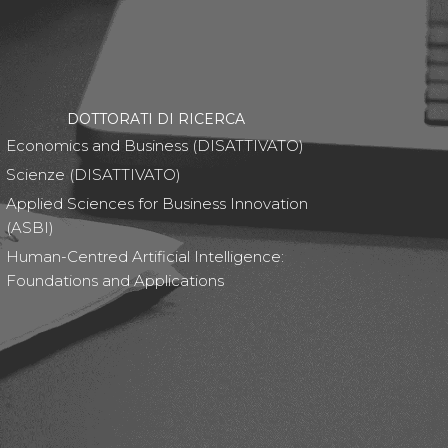
DOTTORATI DI RICERCA
Economics and Business (DISATTIVATO)
Scienze (DISATTIVATO)
Applied Sciences for Business Innovation
(ASBI)
Human-Centred Artificial Intelligence:
Foundations and Applications