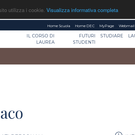
ito utilizza i cookie.
Visualizza informativa completa
Home Scuola
Home DEC
MyPage
Webmail 
IL CORSO DI
FUTURI
STUDIARE
LA
LAUREA
STUDENTI
naco