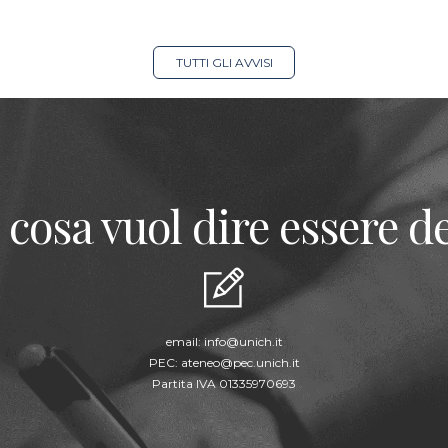
TUTTI GLI AVVISI
 cosa vuol dire essere de
email:
info@unich.it
PEC:
ateneo@pec.unich.it
Partita IVA 01335970693