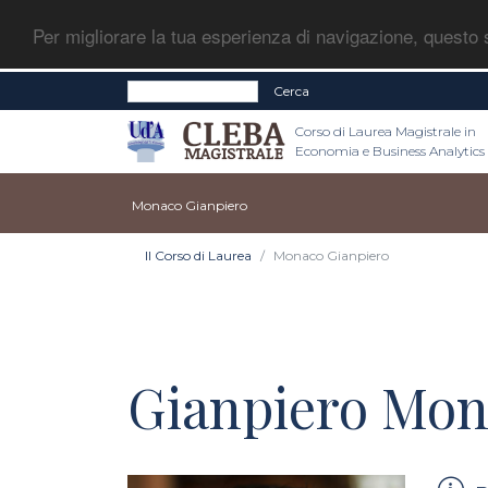
Per migliorare la tua esperienza di navigazione, questo s
Cerca
Corso di Laurea Magistrale in
Economia e Business Analytics
Monaco Gianpiero
Il Corso di Laurea
Monaco Gianpiero
Gianpiero Mo