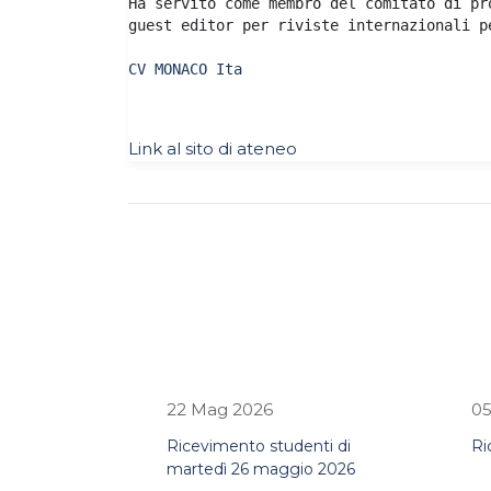
Ha servito come membro del comitato di pr
guest editor per riviste internazionali p
CV MONACO Ita
Link al sito di ateneo
22 Mag 2026
05
Ricevimento studenti di
Ri
martedì 26 maggio 2026