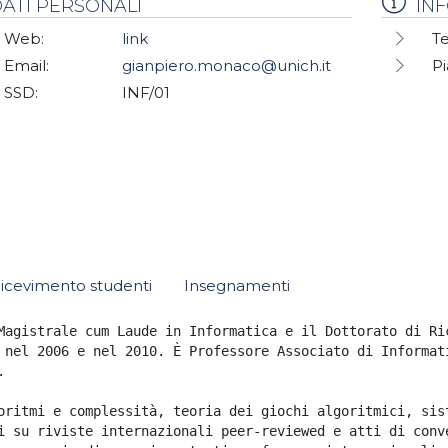
ATI PERSONALI
IN
Web:
link
Te
Email:
gianpiero.monaco@unich.it
Pi
SSD:
INF/01
icevimento studenti
Insegnamenti
Magistrale cum Laude in Informatica e il Dottorato di Ri
 nel 2006 e nel 2010. È Professore Associato di Informat


oritmi e complessità, teoria dei giochi algoritmici, sis
i su riviste internazionali peer-reviewed e atti di conv