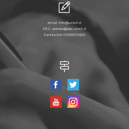
email:
info@unich.it
PEC:
ateneo@pec.unich.it
Partita IVA 01335970693