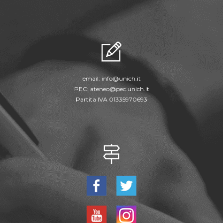
email:
info@unich.it
PEC:
ateneo@pec.unich.it
Partita IVA 01335970693