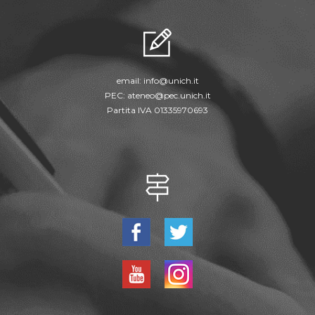
email:
info@unich.it
PEC:
ateneo@pec.unich.it
Partita IVA 01335970693